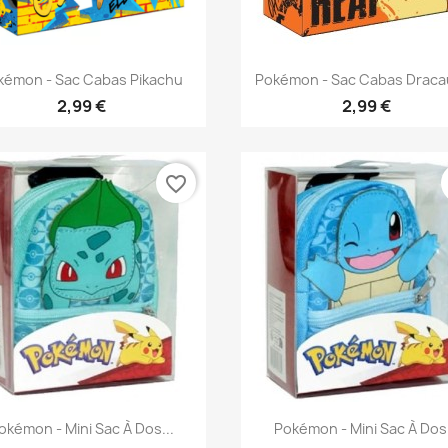
Aperçu rapide
Aperçu rapide


kémon - Sac Cabas Pikachu
Pokémon - Sac Cabas Draca
2,99 €
2,99 €
favorite_border
Aperçu rapide
Aperçu rapide


okémon - Mini Sac À Dos...
Pokémon - Mini Sac À Dos.