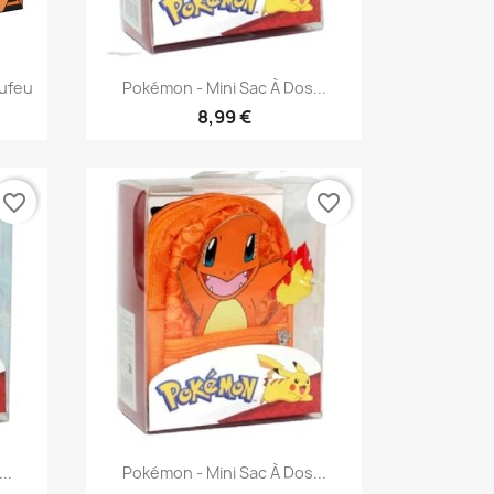
Aperçu rapide

ufeu
Pokémon - Mini Sac À Dos...
8,99 €
favorite_border
favorite_border
Aperçu rapide

..
Pokémon - Mini Sac À Dos...