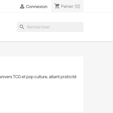
shopping_cart

Panier
(0)
Connexion
search
univers TCG et pop culture, alliant praticité