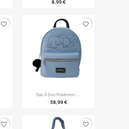
8,99 €
favorite_border
favorite_border
Aperçu rapide

Sac À Dos Pokémon -...
38,99 €
favorite_border
favorite_border