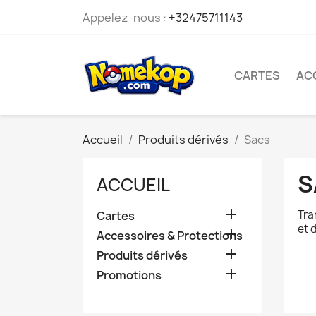
Appelez-nous :
+32475711143
CARTES
AC
Accueil
Produits dérivés
Sacs
S
ACCUEIL

Tra
Cartes
et 

Accessoires & Protections

Produits dérivés

Promotions