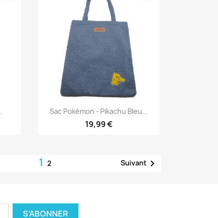
Aperçu rapide

.
Sac Pokémon - Pikachu Bleu...
19,99 €
1

Suivant
2