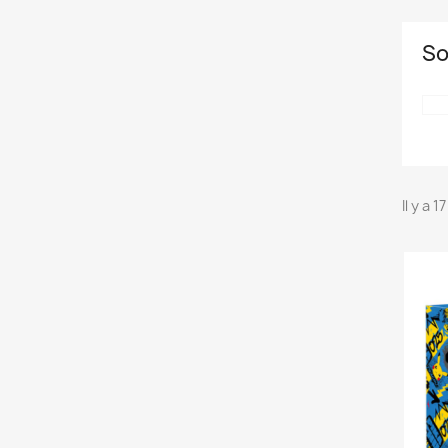
So
Il y a 