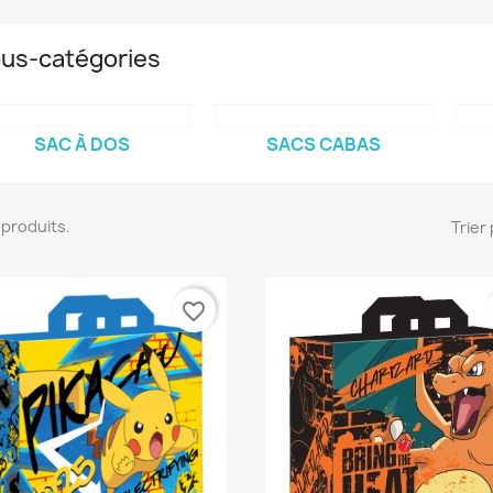
us-catégories
SAC À DOS
SACS CABAS
17 produits.
Trier 
favorite_border