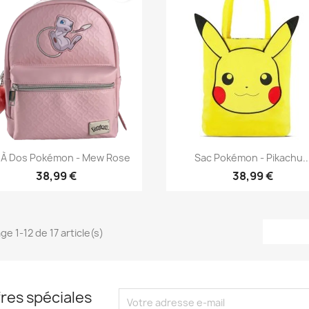
Aperçu rapide
Aperçu rapide


 À Dos Pokémon - Mew Rose
Sac Pokémon - Pikachu..
38,99 €
38,99 €
ge 1-12 de 17 article(s)
res spéciales