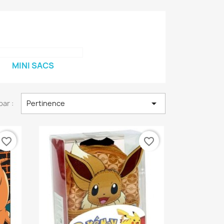
MINI SACS

par :
Pertinence
favorite_border
favorite_border