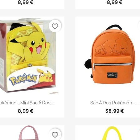
8,99 €
8,99 €
favorite_border
Aperçu rapide
Aperçu rapide


okémon - Mini Sac À Dos...
Sac À Dos Pokémon -...
8,99 €
38,99 €
favorite_border