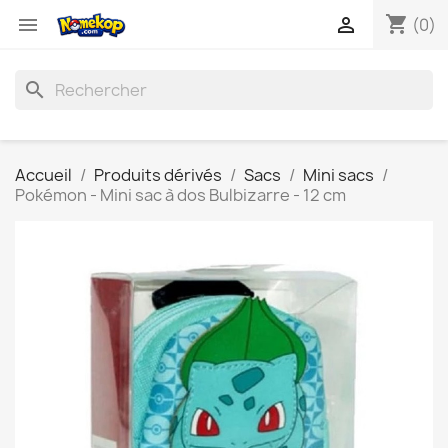
shopping_cart


(0)
search
Accueil
Produits dérivés
Sacs
Mini sacs
Pokémon - Mini sac à dos Bulbizarre - 12 cm