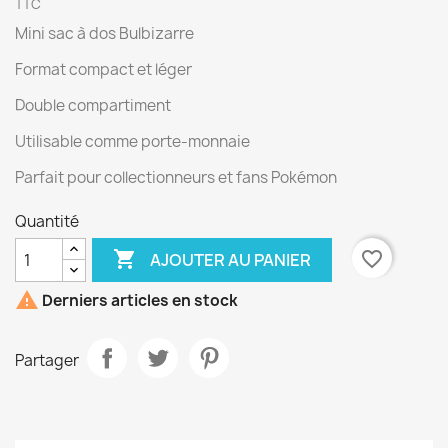
TTC
Mini sac à dos Bulbizarre
Format compact et léger
Double compartiment
Utilisable comme porte-monnaie
Parfait pour collectionneurs et fans Pokémon
Quantité

favorite_border
AJOUTER AU PANIER

Derniers articles en stock
Partager